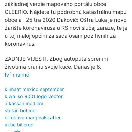
základnej verzie mapového portálu obce
CLEERIO. Nájdete tu podrobnú katastrálnu mapu
obce a 25 tra 2020 Đaković: Oštra Luka je novo
žarište koronavirusa u RS novi slučaj zaraze, te je
u toj maloj općini za sada osam pozitivnih za
koronavirus.
ZADNJE VIJESTI. Zbog autoputa spremni
životima braniti svoje kuće. Danas je 8.
Ivf malmö
klimaat mexico september
kiwa iso 9001 logo vector
a kassan medlem
stefan bohmer
effektiva marginalskatten
aktie billerud