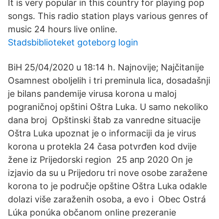
It is very popular in this country for playing pop
songs. This radio station plays various genres of
music 24 hours live online.
Stadsbiblioteket goteborg login
BiH 25/04/2020 u 18:14 h. Najnovije; Najčitanije
Osamnest oboljelih i tri preminula lica, dosadašnji
je bilans pandemije virusa korona u maloj
pograničnoj opštini Oštra Luka. U samo nekoliko
dana broj Opštinski štab za vanredne situacije
Oštra Luka upoznat je o informaciji da je virus
korona u protekla 24 časa potvrđen kod dvije
žene iz Prijedorski region 25 апр 2020 On je
izjavio da su u Prijedoru tri nove osobe zaražene
korona to je područje opštine Oštra Luka odakle
dolazi više zaraženih osoba, a evo i Obec Ostrá
Lúka ponúka občanom online prezeranie