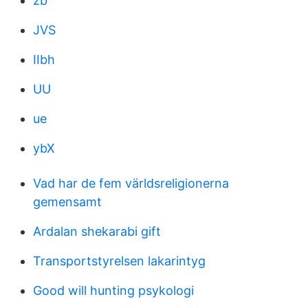
zb
JVS
IIbh
UU
ue
ybX
Vad har de fem världsreligionerna
gemensamt
Ardalan shekarabi gift
Transportstyrelsen lakarintyg
Good will hunting psykologi